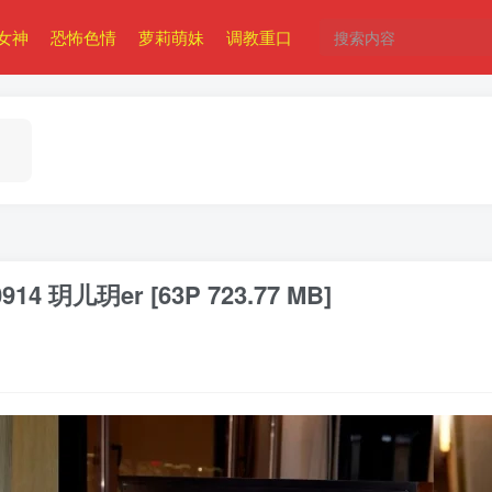
女神
恐怖色情
萝莉萌妹
调教重口
914 玥儿玥er [63P 723.77 MB]