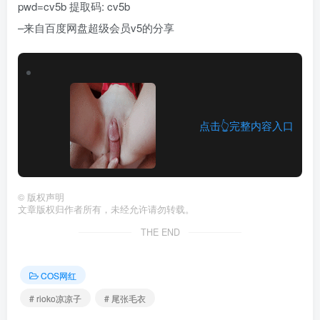
pwd=cv5b 提取码: cv5b
–来自百度网盘超级会员v5的分享
点击👆完整内容入口
©
版权声明
文章版权归作者所有，未经允许请勿转载。
THE END
COS网红
# rioko凉凉子
# 尾张毛衣