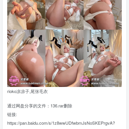
rioko凉凉子,尾张毛衣
通过网盘分享的文件：136.rar删除
链接:
https://pan.baidu.com/s/1z8wwUDfwbmJsNoSKEPrgvA?