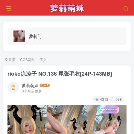
萝莉门
首页
COS网红
正文
rioko凉凉子 NO.136 尾张毛衣[24P-143MB]
萝莉萌妹
3个月前更新
4313
538