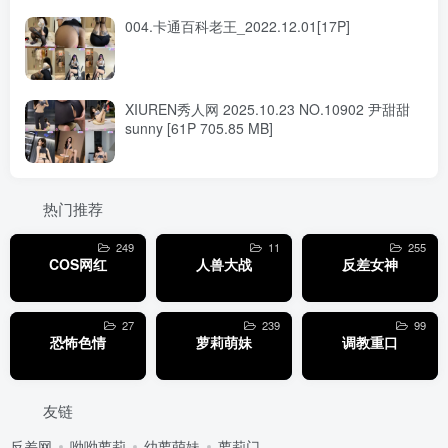
004.卡通百科老王_2022.12.01[17P]
XIUREN秀人网 2025.10.23 NO.10902 尹甜甜
sunny [61P 705.85 MB]
热门推荐
249
11
255
COS网红
人兽大战
反差女神
27
239
99
恐怖色情
萝莉萌妹
调教重口
友链
反差网
呦呦萝莉
幼萝萌妹
萝莉门