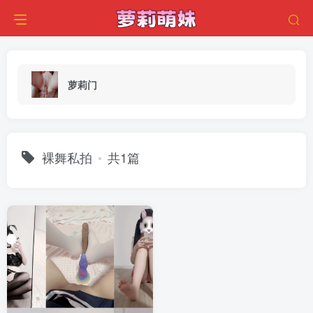
萝莉门
裸舞私拍
共1篇