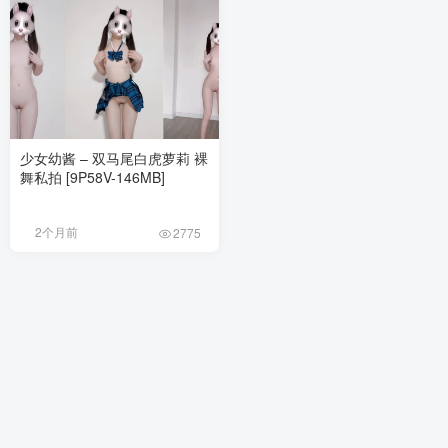
少女幼酱 – 双马尾白虎萝莉 裸
舞私拍 [9P58V-146MB]
2个月前
2775