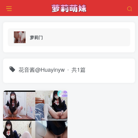
萝莉门
花音酱@Huayinyw
共1篇