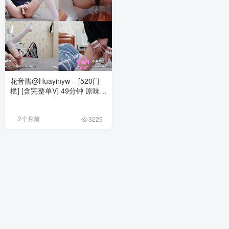
花音酱@Huayinyw – [520门
槛] [含完整单V] 49分钟 原味萝
莉 白袜JK自慰定制福利
[169PnV-3.51G]
2个月前
3229