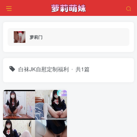
萝莉门
白袜JK自慰定制福利
共1篇