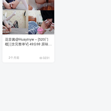
花音酱@Huayinyw – [520门
槛] [含完整单V] 49分钟 原味萝
莉 白袜JK自慰定制福利
[169PnV-3.51G]
2个月前
3231