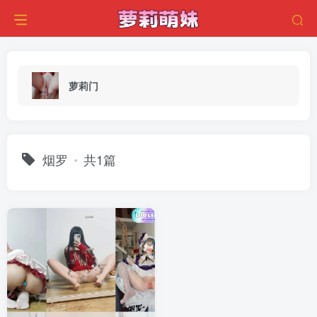
萝莉门
烟罗
共1篇