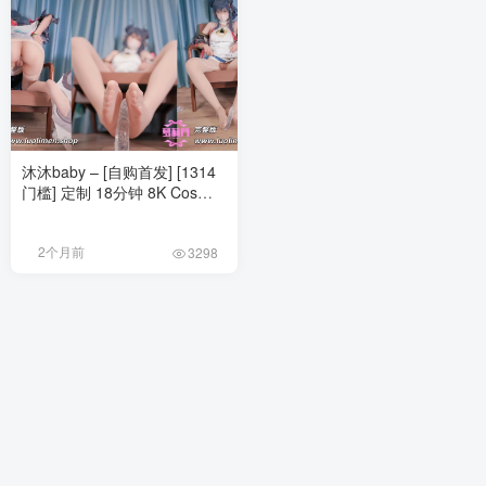
沐沐baby – [自购首发] [1314
门槛] 定制 18分钟 8K Cos公
孙离离恨烟 [64P1V-5.58G]
2个月前
3298