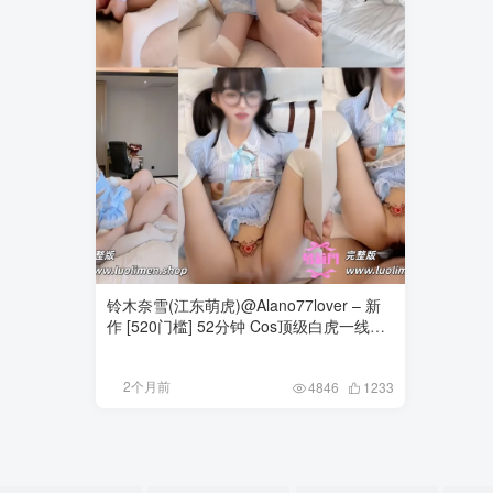
铃木奈雪(江东萌虎)@Alano77lover – 新
作 [520门槛] 52分钟 Cos顶级白虎一线天
Cos萝莉金主福利 [3V-3.06G]
2个月前
4846
1233