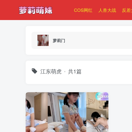
COS网红
人兽大战
反差
萝莉门
江东萌虎
共1篇