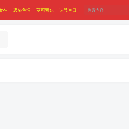
女神
恐怖色情
萝莉萌妹
调教重口